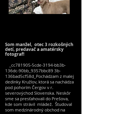
Som manžel, otec 3 rozkošných
detí, predavač a amatérsky
fotograf!
_cc781905-5cde-3194-bb3b-
136dc-90bb_9357bbc89 3b-
136bad5cf58d_Pochádzam z malej
dedinky Kružlov, ktorá sa nachádza
pod pohorím Čergov v r.
severovýchod Slovenska. Neskôr
sme sa presťahovali do Prešova,
kde som strávil mládež. Študoval
som medzinárodný obchod na