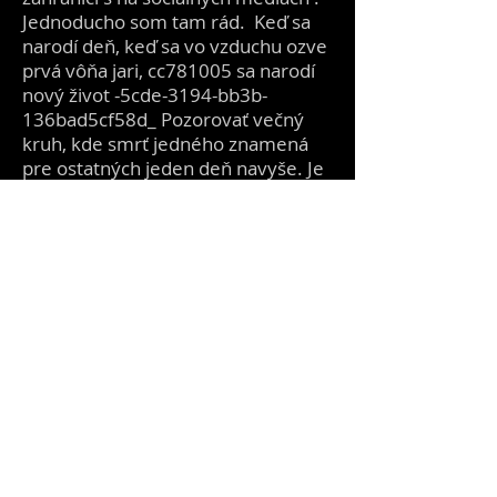
Jednoducho som tam rád. Keď sa
narodí deň, keď sa vo vzduchu ozve
prvá vôňa jari, cc781005 sa narodí
nový život -5cde-3194-bb3b-
136bad5cf58d_ Pozorovať večný
kruh, kde smrť jedného znamená
pre ostatných jeden deň navyše. Je
to utečenecký tábor, ktorý je tu
vždy pre mňa, aby som poskytol
pokoj a prístrešie pred všetkým
tlakom tohto sveta. Večný zdroj
energie zadarmo na odber
._cc781905-5cde-3194-bb3b-
136bad5cf58d_