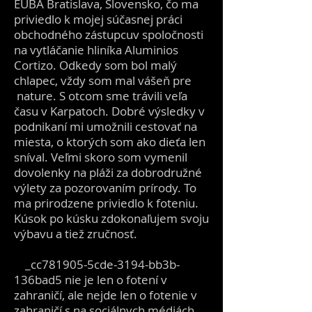
EUBA Bratislava, Slovensko, čo ma
priviedlo k mojej súčasnej práci
obchodného zástupcu
v spoločnosti
na vytláčanie hliníka Aluminios
Cortizo. Odkedy som bol malý
chlapec, vždy som mal vášeň pre
nature. S otcom sme trávili veľa
času v Karpatoch. Dobré výsledky v
podnikaní mi umožnili cestovať na
miesta, o ktorých som ako dieťa len
sníval. Veľmi skoro som vymenil
dovolenky na pláži za dobrodružné
výlety za pozorovaním prírody. To
ma prirodzene priviedlo k foteniu.
Kúsok po kúsku zdokonaľujem svoju
výbavu a tiež zručnosť.
_cc781905-5cde-3194-bb3b-
136bad5 nie je len o fotení v
zahraničí, ale nejde len o fotenie v
zahraničí s na sociálnych médiách .